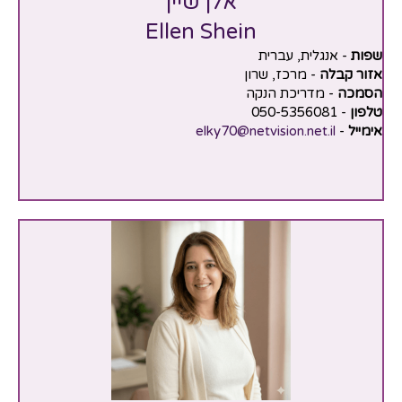
אלן שיין
Ellen Shein
שפות
- אנגלית, עברית
אזור קבלה
- מרכז, שרון
הסמכה
- מדריכת הנקה
טלפון
- 050-5356081
אימייל
-
elky70@netvision.net.il