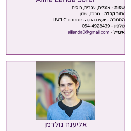
שפות
- אנגלית, עברית, רוסית
אזור קבלה
- מרכז, שרון
הסמכה
- יועצת הנקה מוסמכת IBCLC
טלפון
- 054-4928439
אימייל
-
alilanda0@gmail.com
אליענה גולדמן