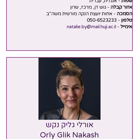
שפות
- אנגלית, עברית
אזור קבלה
- גוש דן, מרכז, שרון
הסמכה
- אחות יועצת הנקה מורשית משה"ב
טלפון
- 050-6523233
אימייל
-
natalie.by@mail.huji.ac.il
אורלי גליק נקש
Orly Glik Nakash