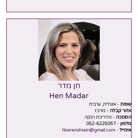
חן מדר
Hen Madar
שפות
- אנגלית, ערבית
אזור קבלה
- מרכז
הסמכה
- מדריכת הנקה
טלפון
- 052-6225057
אימייל
-
hberenshtein@gmail.com