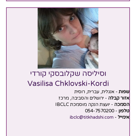
וסיליסה שקלובסקי קורדי
Vasilisa Chklovski-Kordi
שפות
- אנגלית, עברית, רוסית
אזור קבלה
- ירושלים והסביבה, מרכז
הסמכה
- יועצת הנקה מוסמכת IBCLC
טלפון
- 054-7570200
אימייל
-
ibclc@titkhadshi.com