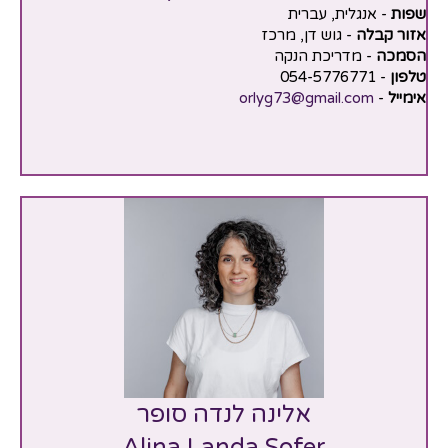
שפות
- אנגלית, עברית
אזור קבלה
- גוש דן, מרכז
הסמכה
- מדריכת הנקה
טלפון
- 054-5776771
אימייל
-
orlyg73@gmail.com
אלינה לנדה סופר
Alina Landa Sofer