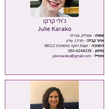
ג'ולי קרקו
Julie Karako
שפות
- אנגלית, עברית
אזור קבלה
- מרכז, שרון
הסמכה
- יועצת הנקה מוסמכת IBCLC
טלפון
- 050-6248339
אימייל
-
julie.karako@gmail.com