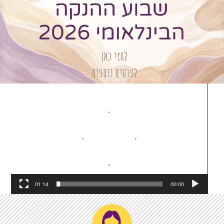
נגן
וידאו
01:14
00:00