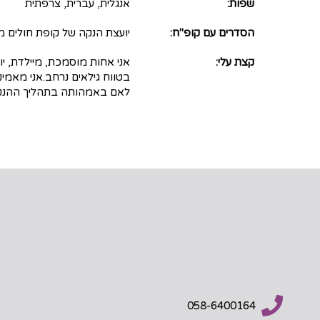
שפות:
אנגלית, עברית, צרפתית
הסדרים עם קופ"ח:
יועצת הנקה של קופת חולים 
קצת עלי:
בטווח גילאים נרחב.אני מאמינ
לאם באמהותה בתהליך ההנק
058-6400164