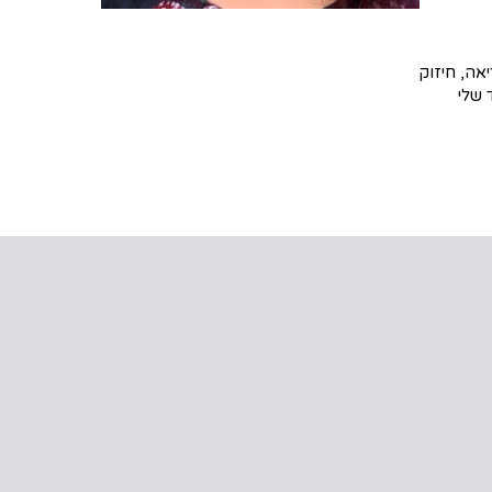
אה, חיזוק
 שלי