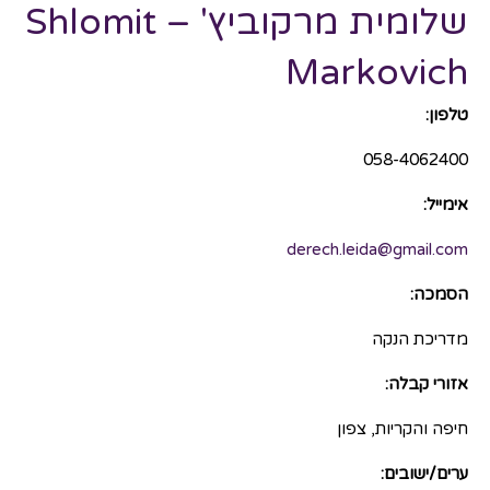
שלומית מרקוביץ' – Shlomit
Markovich
טלפון:
058-4062400
אימייל:
derech.leida@gmail.com
הסמכה:
מדריכת הנקה
אזורי קבלה:
חיפה והקריות, צפון
ערים/ישובים: